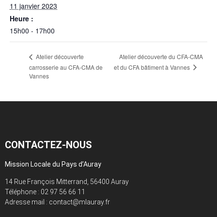
11 janvier 2023
Heure :
15h00 - 17h00
Atelier découverte du CFA-CMA
Atelier découverte
et du CFA bâtiment à Vannes
carrosserie au CFA-CMA de
Vannes
CONTACTEZ-NOUS
Mission Locale du Pays d’Auray
14 Rue François Mitterrand, 56400 Auray
Téléphone :
02 97 56 66 11
Adresse mail : contact@mlauray.fr