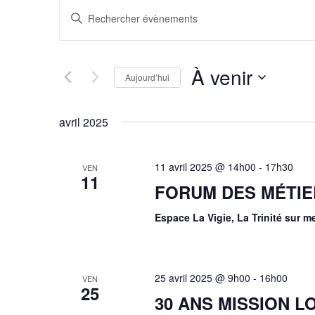
Recherche
Saisir
mot-
et
clé.
Rechercher
Évènements
navigation
par
À venir
mot-
Aujourd’hui
de
clé.
Sélectionnez
une
vues
date.
avril 2025
Évènements
11 avril 2025 @ 14h00
-
17h30
VEN
11
FORUM DES MÉTIE
Espace La Vigie, La Trinité sur m
25 avril 2025 @ 9h00
-
16h00
VEN
25
30 ANS MISSION L